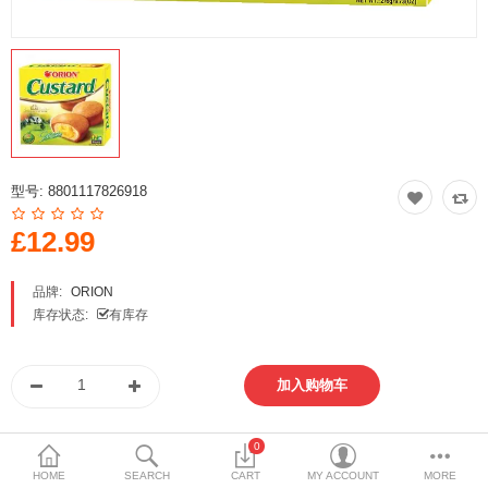
Special Offers
方便速食 泡面 自热火锅
即食饭 八宝粥 卤蛋 代餐
火锅底料 厨房调料
型号:
8801117826918
冷冻食品 点心 丸子
£12.99
南北干货 五谷杂粮
品牌:
ORION
饮料 乳品 冲调 茶类
库存状态:
有库存
饼干 蛋糕 甜点
月饼 粽子 青团
0
休闲 膨化 薯片
与朋友分享
HOME
SEARCH
CART
MY ACCOUNT
MORE