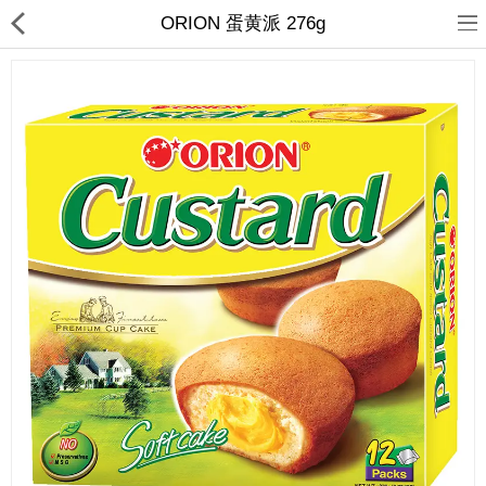
ORION 蛋黄派 276g
首页
日本
韩国
台湾
东南亚
热销商品
新品上架