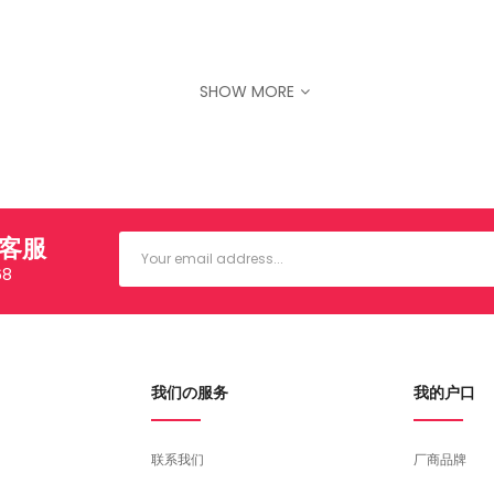
50c），蚝油（水，糖，盐，牡蛎提取物，改性玉米淀粉，颜色（E150c）
SHOW MORE
信客服
68
我们の服务
我的户口
联系我们
厂商品牌