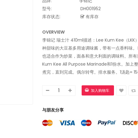
品牌:
李锦记
型号:
DH001952
库存状态:
有库存
OVERVIEW
李锦记 瑞士汁 410ml描述：Lee Kum Kee（LKK）Al
种甜味的大豆基多用途调味酱，带有一点香料味。
也适合作为炒菜，面条和意大利面的调味料。所有目
Kum Kee All Purpose Marinade和1份
煮完，直到完成。偶尔转弯。排水服务。1汤匙= 15毫
与朋友分享