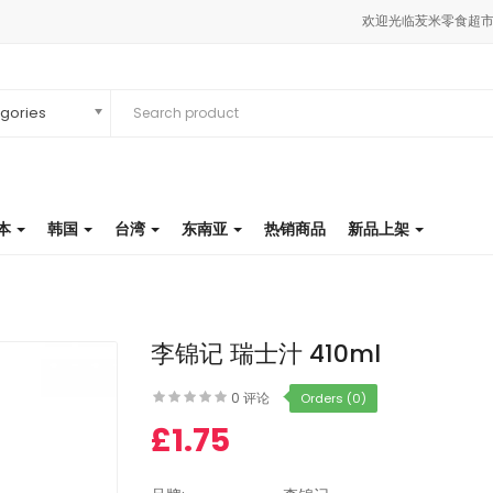
欢迎光临苃米零食超市商
egories
本
韩国
台湾
东南亚
热销商品
新品上架
李锦记 瑞士汁 410ml
0 评论
Orders (0)
£1.75