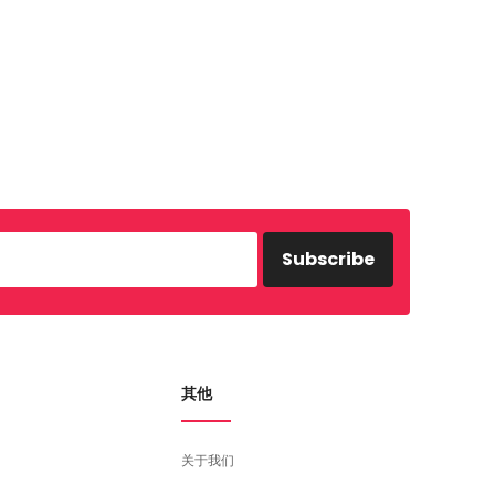
），盐，香料（1％），增味剂（E631，E627）。
Subscribe
其他
关于我们