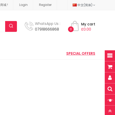
城 !
Login
Register
中文(简体)
WhatsApp Us :
My cart
07918666868
£0.00
0
SPECIAL OFFERS