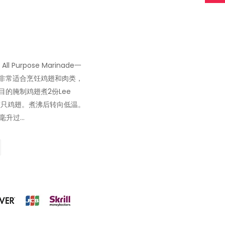
l Purpose Marinade一
非常适合烹饪鸡翅和肉类，
的腌制鸡翅煮2份Lee
水。加上整只鸡翅。煮沸后转向低温。
升过...