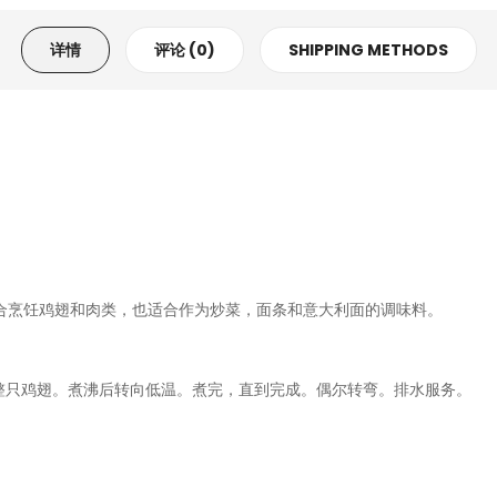
详情
评论 (0)
SHIPPING METHODS
合烹饪鸡翅和肉类，也适合作为炒菜，面条和意大利面的调味料。
e和1份水。加上整只鸡翅。煮沸后转向低温。煮完，直到完成。偶尔转弯。排水服务。