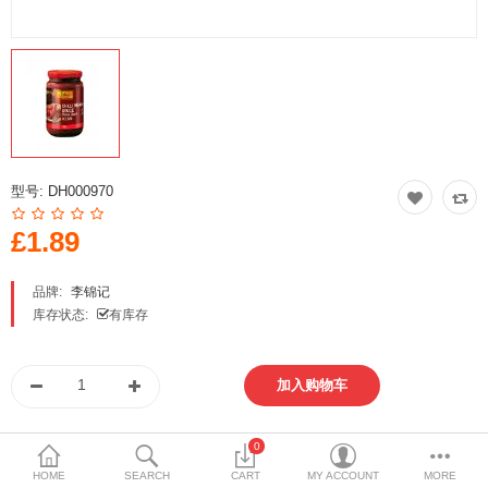
Special Offers
方便速食 泡面 自热火锅
即食饭 八宝粥 卤蛋 代餐
火锅底料 厨房调料
型号:
DH000970
冷冻食品 点心 丸子
£1.89
南北干货 五谷杂粮
品牌:
李锦记
饮料 乳品 冲调 茶类
库存状态:
有库存
饼干 蛋糕 甜点
月饼 粽子 青团
0
休闲 膨化 薯片
与朋友分享
HOME
SEARCH
CART
MY ACCOUNT
MORE