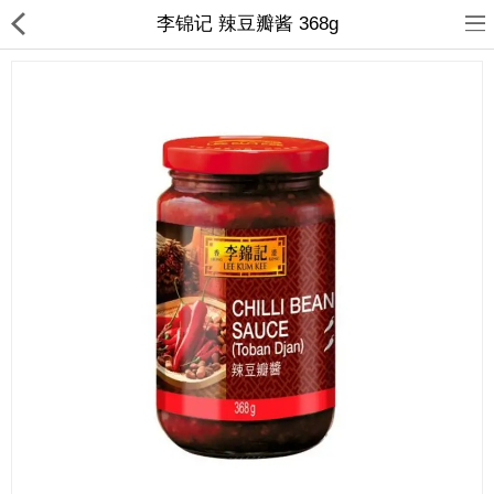
李锦记 辣豆瓣酱 368g
首页
日本
韩国
台湾
东南亚
热销商品
新品上架