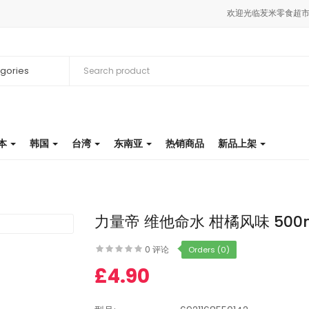
欢迎光临苃米零食超市商
egories
本
韩国
台湾
东南亚
热销商品
新品上架
力量帝 维他命水 柑橘风味 500
0 评论
Orders (0)
£4.90