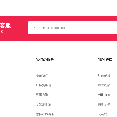
信客服
68
我们の服务
我的户口
联系我们
厂商品牌
退换货申请
赠送礼品
客服质询
Affiliates
苃米麦地标
特别促销
微信在线客服
问与答