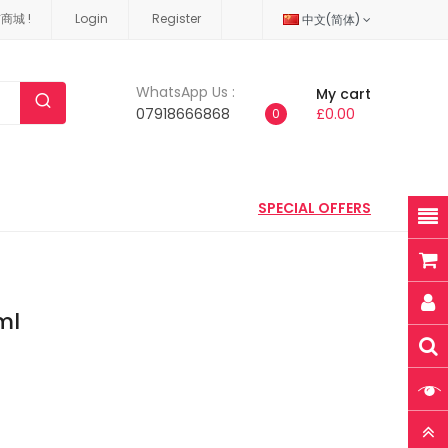
城 !
Login
Register
中文(简体)
WhatsApp Us :
My cart
07918666868
£0.00
0
SPECIAL OFFERS
ml