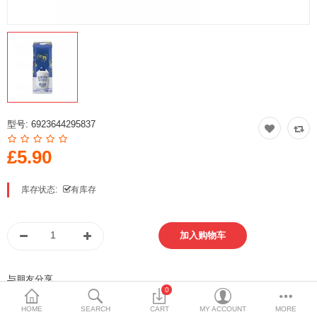
Special Offers
方便速食 泡面 自热火锅
即食饭 八宝粥 卤蛋 代餐
火锅底料 厨房调料
型号:
6923644295837
冷冻食品 点心 丸子
£5.90
南北干货 五谷杂粮
库存状态:
有库存
饮料 乳品 冲调 茶类
饼干 蛋糕 甜点
月饼 粽子 青团
与朋友分享
0
休闲 膨化 薯片
HOME
SEARCH
CART
MY ACCOUNT
MORE