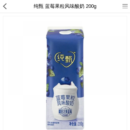
纯甄 蓝莓果粒风味酸奶 200g
首页
日本
韩国
台湾
东南亚
热销商品
新品上架