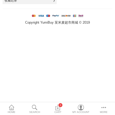
收藏记录
Special Offers
方便速食 泡面 自热火锅
Copyright YumiBuy 苃米麦超市商城 © 2019
即食饭 八宝粥 卤蛋 代餐
火锅底料 厨房调料
冷冻食品 点心 丸子
南北干货 五谷杂粮
饮料 乳品 冲调 茶类
饼干 蛋糕 甜点
月饼 粽子 青团
0
休闲 膨化 薯片
HOME
SEARCH
CART
MY ACCOUNT
MORE