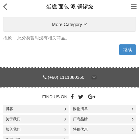
蛋糕 面包 派 铜锣烧
More Category
抱歉！ 此分类暂时没有相关商品。
继续
首页
日本
(+60) 1111880360
韩国
台湾
FIND US ON
东南亚
博客
购物清单
热销商品
关于我们
厂商品牌
加入我们
特价优惠
新品上架