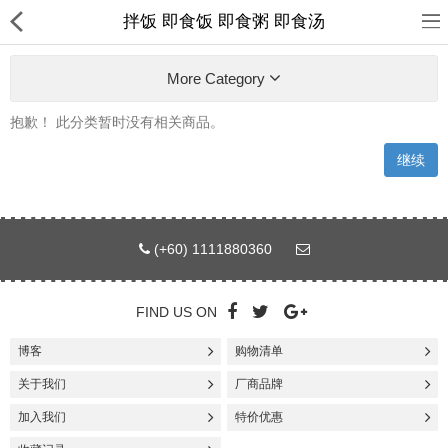
拌饭 即食饭 即食粥 即食汤
More Category
抱歉！ 此分类暂时没有相关商品。
继续
首页
日本
(+60) 1111880360
韩国
台湾
FIND US ON
东南亚
博客
购物清单
热销商品
关于我们
厂商品牌
加入我们
特价优惠
新品上架