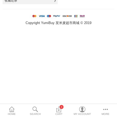
收藏记录
Special Offers
方便速食 泡面 自热火锅
Copyright YumiBuy 苃米麦超市商城 © 2019
即食饭 八宝粥 卤蛋 代餐
火锅底料 厨房调料
冷冻食品 点心 丸子
南北干货 五谷杂粮
饮料 乳品 冲调 茶类
饼干 蛋糕 甜点
月饼 粽子 青团
0
休闲 膨化 薯片
HOME
SEARCH
CART
MY ACCOUNT
MORE